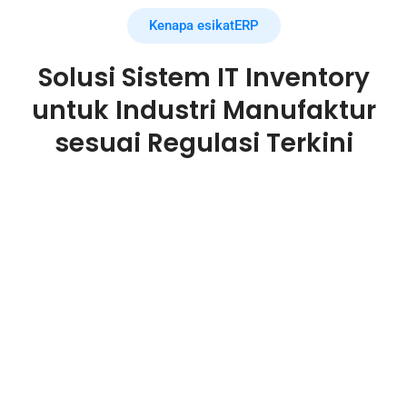
Kenapa esikatERP
Solusi Sistem IT Inventory
untuk Industri Manufaktur
sesuai Regulasi Terkini
Terintegrasi & sesuai dengan
Peraturan Bea Cukai
Sistem kami memastikan perusahaan Anda
selalu mematuhi peraturan terbaru