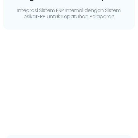
Integrasi Sistem ERP Internal dengan Sistem
esikatERP untuk Kepatuhan Pelaporan
Premium HRIS System
Membuatnya lebih mudah bagi Anda untuk
mendapatkan data kinerja karyawan yang akurat
dan real-time.
Learn More >