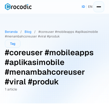
Skip
ID
|
EN
to
content
Beranda
/
Blog
/
#coreuser #mobileapps #aplikasimobile
#menambahcoreuser #viral #produk
Tag
#coreuser #mobileapps
#aplikasimobile
#menambahcoreuser
#viral #produk
1 article