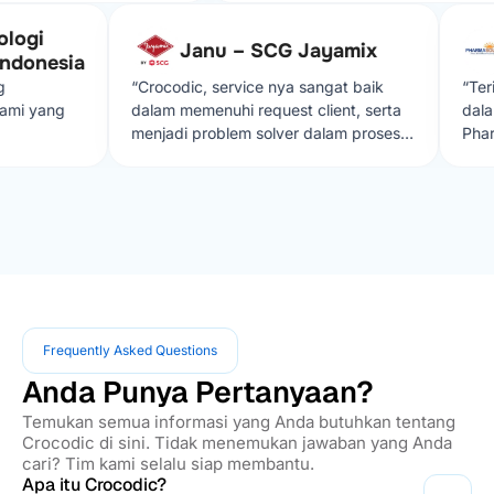
 dengan solusi yang diberikan
gi
ami jika ada kendala dalam
Janu – SCG Jayamix
P
onesia
.”
“Crocodic, service nya sangat baik
“Terima
 yang
dalam memenuhi request client, serta
dalam p
menjadi problem solver dalam proses
Pharmas
develop aplikasi sehingga lebih
muda cr
effisien”
terimaka
Frequently Asked Questions
Anda Punya Pertanyaan?
Temukan semua informasi yang Anda butuhkan tentang
Crocodic di sini. Tidak menemukan jawaban yang Anda
cari? Tim kami selalu siap membantu.
Apa itu Crocodic?