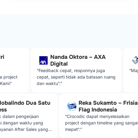
Nanda Oktora – AXA
D
Digital
S
“Feedback cepat, responnya juga
“Maju te
oject
cepat, seperti tidak ada batasan ruang
i”
dan waktu”.”
. Globalindo Dua Satu
Reka Sukamto – Fri
xpress
Flag Indonesia
codic dalam pengerjaan
“Crocodic dapat menyelesaikan
 sesuai dengan waktu yang
project dengan timeline yang s
i. Layanan After Sales yang
mepet“.”
n sangat memuaskan,