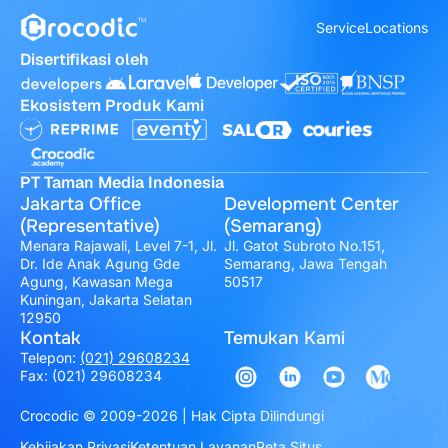
Service
Locations
Disertifikasi oleh
Ekosistem Produk Kami
PT Taman Media Indonesia
Jakarta Office
Development Center
(Representative)
(Semarang)
Menara Rajawali, Level 7-1, Jl.
Jl. Gatot Subroto No.151,
Dr. Ide Anak Agung Gde
Semarang, Jawa Tengah
Agung, Kawasan Mega
50517
Kuningan, Jakarta Selatan
12950
Kontak
Temukan Kami
Telepon:
(021) 29608234
Fax: (021) 29608234
Crocodic © 2009-2026 | Hak Cipta Dilindungi
Kebijakan Privasi
Ketentuan Layanan
Peta Situs