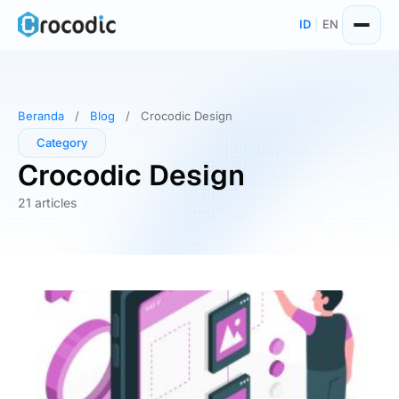
Skip
ID
|
EN
to
content
Beranda
/
Blog
/
Crocodic Design
Category
Crocodic Design
21 articles