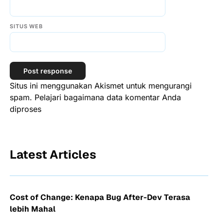
SITUS WEB
Situs ini menggunakan Akismet untuk mengurangi
spam.
Pelajari bagaimana data komentar Anda
diproses
Latest Articles
Cost of Change: Kenapa Bug After-Dev Terasa
lebih Mahal