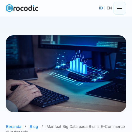
Skip
ID
|
EN
to
content
Beranda
/
Blog
/
Manfaat Big Data pada Bisnis E-Commerce
di Indonesia