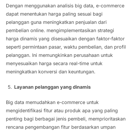
Dengan menggunakan analisis big data, e-commerce
dapat menentukan harga paling sesuai bagi
pelanggan guna meningkatkan penjualan dari
pembelian online. mengimplementasikan strategi
harga dinamis yang disesuaikan dengan faktor-faktor
seperti permintaan pasar, waktu pembelian, dan profil
pelanggan. Ini memungkinkan perusahaan untuk
menyesuaikan harga secara real-time untuk
meningkatkan konversi dan keuntungan.
Layanan pelanggan yang dinamis
Big data memudahkan e-commerce untuk
mengidentifikasi fitur atau produk apa yang paling
penting bagi berbagai jenis pembeli, memprioritaskan
rencana pengembangan fitur berdasarkan umpan