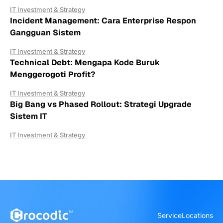
IT Investment & Strategy
Incident Management: Cara Enterprise Respon
Gangguan Sistem
IT Investment & Strategy
Technical Debt: Mengapa Kode Buruk
Menggerogoti Profit?
IT Investment & Strategy
Big Bang vs Phased Rollout: Strategi Upgrade
Sistem IT
IT Investment & Strategy
Service
Locations