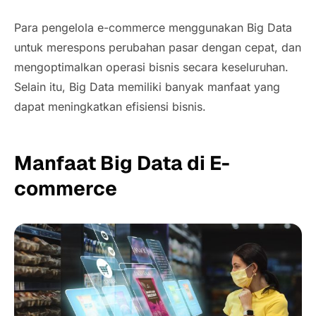
Para pengelola e-commerce menggunakan Big Data
untuk merespons perubahan pasar dengan cepat, dan
mengoptimalkan operasi bisnis secara keseluruhan.
Selain itu, Big Data memiliki banyak manfaat yang
dapat meningkatkan efisiensi bisnis.
Manfaat Big Data di E-
commerce