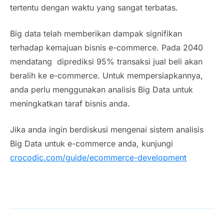
tertentu dengan waktu yang sangat terbatas.
Big data telah memberikan dampak signifikan
terhadap kemajuan bisnis e-commerce. Pada 2040
mendatang diprediksi 95% transaksi jual beli akan
beralih ke e-commerce. Untuk mempersiapkannya,
anda perlu menggunakan analisis Big Data untuk
meningkatkan taraf bisnis anda.
Jika anda ingin berdiskusi mengenai sistem analisis
Big Data untuk e-commerce anda, kunjungi
crocodic.com/guide/ecommerce-development