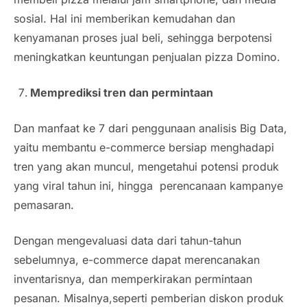
sosial. Hal ini memberikan kemudahan dan
kenyamanan proses jual beli, sehingga berpotensi
meningkatkan keuntungan penjualan pizza Domino.
Memprediksi tren dan permintaan
Dan manfaat ke 7 dari penggunaan analisis Big Data,
yaitu membantu e-commerce bersiap menghadapi
tren yang akan muncul, mengetahui potensi produk
yang viral tahun ini, hingga perencanaan kampanye
pemasaran.
Dengan mengevaluasi data dari tahun-tahun
sebelumnya, e-commerce dapat merencanakan
inventarisnya, dan memperkirakan permintaan
pesanan. Misalnya,seperti pemberian diskon produk