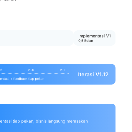
Implementasi V1
0,5 Bulan
.6
V1.9
V1.11
Iterasi V1.12
ntasi + feedback tiap pekan
entasi tiap pekan, bisnis langsung merasakan