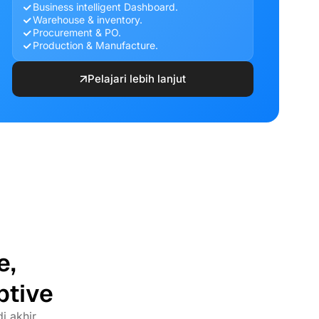
Business intelligent Dashboard.
Warehouse & inventory.
Procurement & PO.
Production & Manufacture.
Pelajari lebih lanjut
e,
ptive
i akhir.