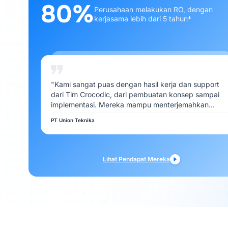
80%
Perusahaan melakukan RO, dengan
kerjasama lebih dari 5 tahun*
"Kami sangat puas dengan hasil kerja dan support
dari Tim Crocodic, dari pembuatan konsep sampai
implementasi. Mereka mampu menterjemahkan
kebutuhan Kami dengan baik"
PT Union Teknika
Lihat Pendapat Mereka