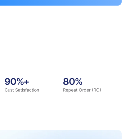
90%+
80%
Cust Satisfaction
Repeat Order (RO)