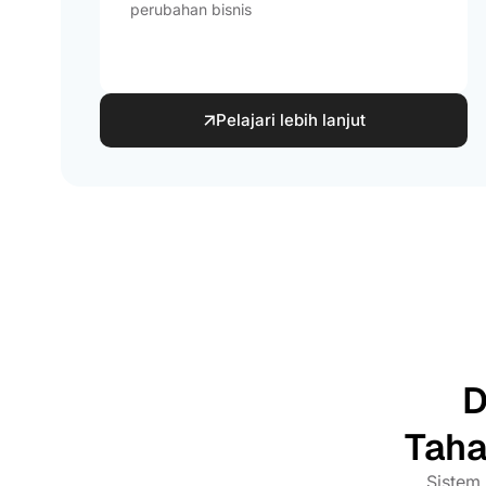
perubahan bisnis
Pelajari lebih lanjut
D
Taha
Sistem 