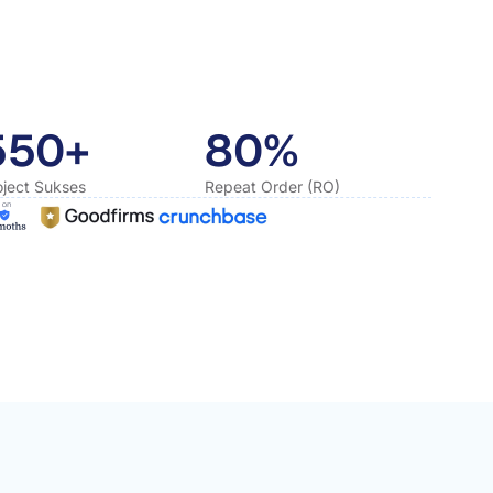
550+
80%
oject Sukses
Repeat Order (RO)