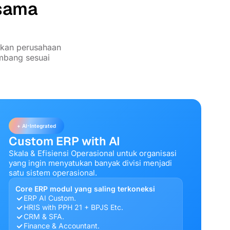
rsama
nkan perusahaan
embang sesuai
+ AI-Integrated
Custom ERP with AI
Skala & Efisiensi Operasional untuk organisasi
yang ingin menyatukan banyak divisi menjadi
satu sistem operasional.
Core ERP modul yang saling terkoneksi
ERP AI Custom.
HRIS with PPH 21 + BPJS Etc.
CRM & SFA.
Finance & Accountant.