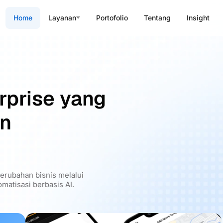
Home
Layanan
Portofolio
Tentang
Insight
rprise yang
an
rubahan bisnis melalui
matisasi berbasis AI.