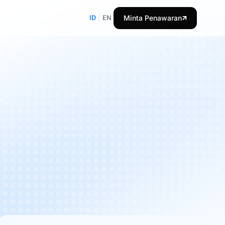
ID
|
EN
Minta Penawaran