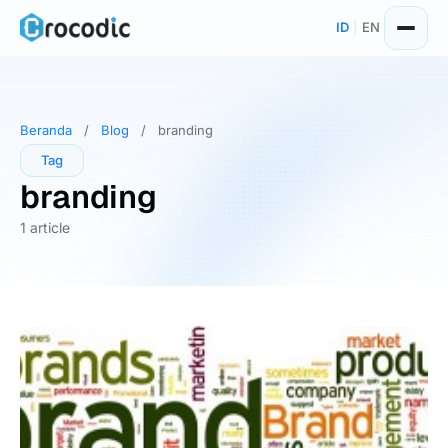
Skip
ID
|
EN
to
content
Beranda
/
Blog
/
branding
Tag
branding
1 article