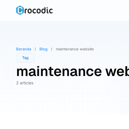
Skip
to
content
Beranda
/
Blog
/
maintenance website
Tag
maintenance web
2 articles