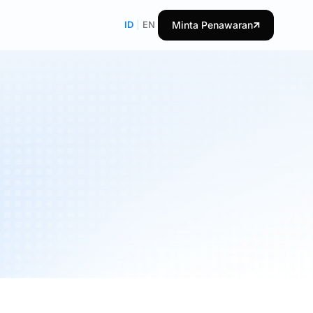
ID
|
EN
Minta Penawaran