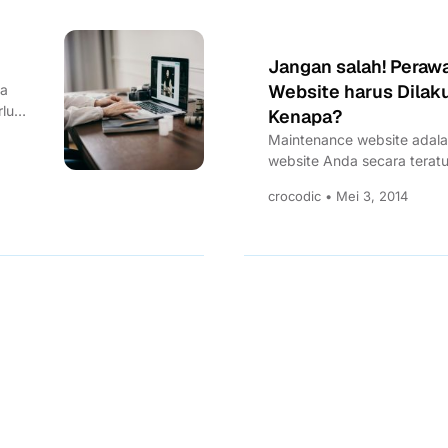
Jangan salah! Peraw
Website harus Dilaku
ya
rlu
Kenapa?
Maintenance website adala
website Anda secara terat
dan menjaganya agar tetap
crocodic • Mei 3, 2014