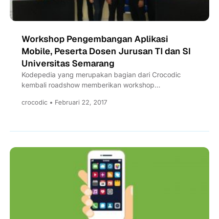
Workshop Pengembangan Aplikasi
Mobile, Peserta Dosen Jurusan TI dan SI
Universitas Semarang
Kodepedia yang merupakan bagian dari Crocodic
kembali roadshow memberikan workshop
pengembangan aplikasi. Setelah sukses
crocodic • Februari 22, 2017
melaksanakan workshop diberbagai Universitas...