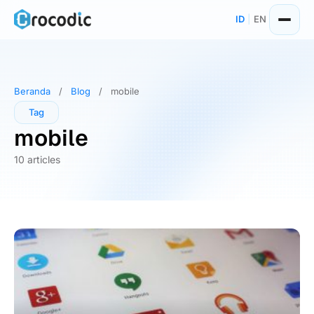
Skip
ID
|
EN
to
content
Beranda
/
Blog
/
mobile
Tag
mobile
10 articles