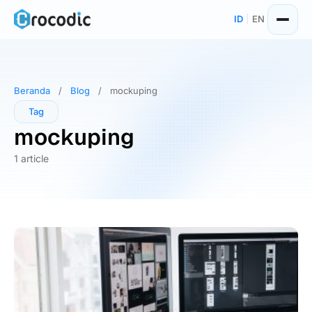
Skip
ID
|
EN
to
content
Beranda
/
Blog
/
mockuping
Tag
mockuping
1 article