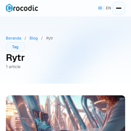
Skip
ID
|
EN
to
content
Beranda
/
Blog
/
Rytr
Tag
Rytr
1 article