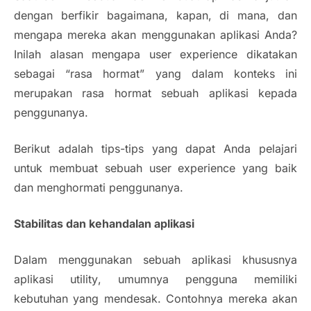
dengan berfikir bagaimana, kapan, di mana, dan
mengapa mereka akan menggunakan aplikasi Anda?
Inilah alasan mengapa
user experience
dikatakan
sebagai “rasa hormat” yang dalam konteks ini
merupakan rasa hormat sebuah aplikasi kepada
penggunanya.
Berikut adalah tips-tips yang dapat Anda pelajari
untuk membuat sebuah user experience yang baik
dan menghormati penggunanya.
Stabilitas dan kehandalan aplikasi
Dalam menggunakan sebuah aplikasi khususnya
aplikasi
ut
i
lity
, umumnya pengguna memiliki
kebutuhan yang mendesak. Contohnya mereka akan