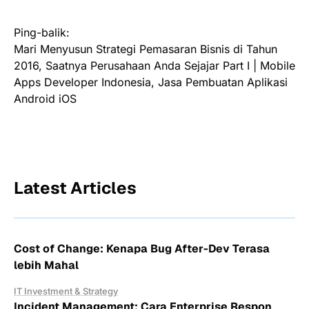
Ping-balik:
Mari Menyusun Strategi Pemasaran Bisnis di Tahun
2016, Saatnya Perusahaan Anda Sejajar Part I | Mobile
Apps Developer Indonesia, Jasa Pembuatan Aplikasi
Android iOS
Latest Articles
Cost of Change: Kenapa Bug After-Dev Terasa
lebih Mahal
IT Investment & Strategy
Incident Management: Cara Enterprise Respon