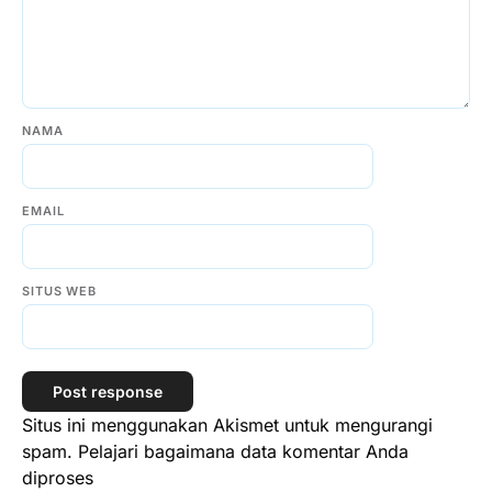
NAMA
EMAIL
SITUS WEB
Situs ini menggunakan Akismet untuk mengurangi
spam.
Pelajari bagaimana data komentar Anda
diproses