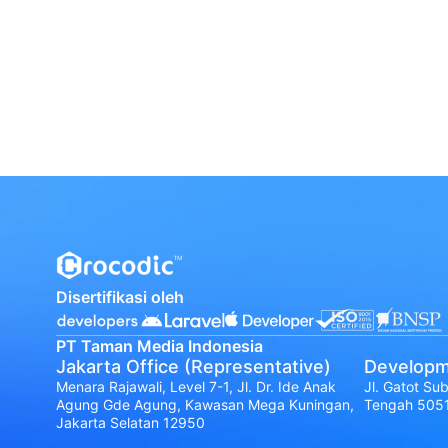
Disertifikasi oleh
PT Taman Media Indonesia
Jakarta Office (Representative)
Developm
Menara Rajawali, Level 7-1, Jl. Dr. Ide Anak
Jl. Gatot Su
Agung Gde Agung, Kawasan Mega Kuningan,
Tengah 505
Jakarta Selatan 12950