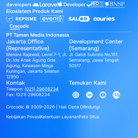
Ekosistem Produk Kami
PT Taman Media Indonesia
Jakarta Office
Development Center
(Representative)
(Semarang)
Menara Rajawali, Level 7-1, Jl.
Jl. Gatot Subroto No.151,
Dr. Ide Anak Agung Gde
Semarang, Jawa Tengah
Agung, Kawasan Mega
50517
Kuningan, Jakarta Selatan
12950
Kontak
Temukan Kami
Telepon:
(021) 29608234
Fax: (021) 29608234
Crocodic © 2009-2026 | Hak Cipta Dilindungi
Kebijakan Privasi
Ketentuan Layanan
Peta Situs