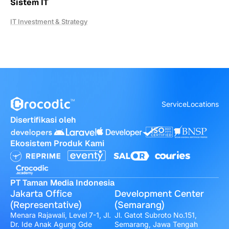
Sistem IT
IT Investment & Strategy
Service
Locations
Disertifikasi oleh
Ekosistem Produk Kami
PT Taman Media Indonesia
Jakarta Office
Development Center
(Representative)
(Semarang)
Menara Rajawali, Level 7-1, Jl.
Jl. Gatot Subroto No.151,
Dr. Ide Anak Agung Gde
Semarang, Jawa Tengah