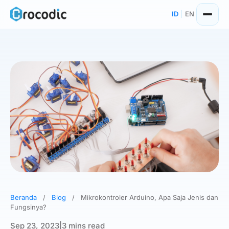
Skip
ID
|
EN
to
content
Beranda
/
Blog
/
Mikrokontroler Arduino, Apa Saja Jenis dan
Fungsinya?
Sep 23, 2023
|
3 mins read