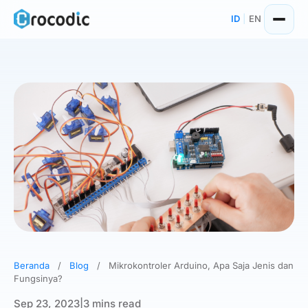
Skip
ID
|
EN
to
content
Beranda
/
Blog
/
Mikrokontroler Arduino, Apa Saja Jenis dan
Fungsinya?
Sep 23, 2023
|
3 mins read