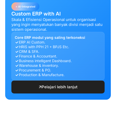
+ AI-Integrated
Custom ERP with AI
Skala & Efisiensi Operasional untuk organisasi
yang ingin menyatukan banyak divisi menjadi satu
sistem operasional.
Core ERP modul yang saling terkoneksi
ERP AI Custom.
HRIS with PPH 21 + BPJS Etc.
CRM & SFA.
Finance & Accountant.
Business intelligent Dashboard.
Warehouse & inventory.
Procurement & PO.
Production & Manufacture.
Pelajari lebih lanjut