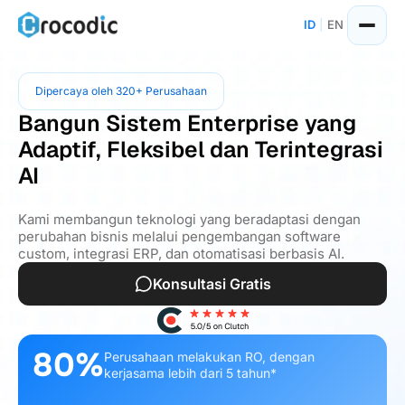
ID
|
EN
Dipercaya oleh 320+ Perusahaan
Bangun Sistem Enterprise yang
Adaptif, Fleksibel dan Terintegrasi
AI
Kami membangun teknologi yang beradaptasi dengan
perubahan bisnis melalui pengembangan software
custom, integrasi ERP, dan otomatisasi berbasis AI.
Konsultasi Gratis
80%
Perusahaan melakukan RO, dengan
kerjasama lebih dari 5 tahun*