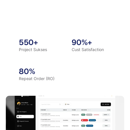
550+
90%+
Project Sukses
Cust Satisfaction
80%
Repeat Order (RO)