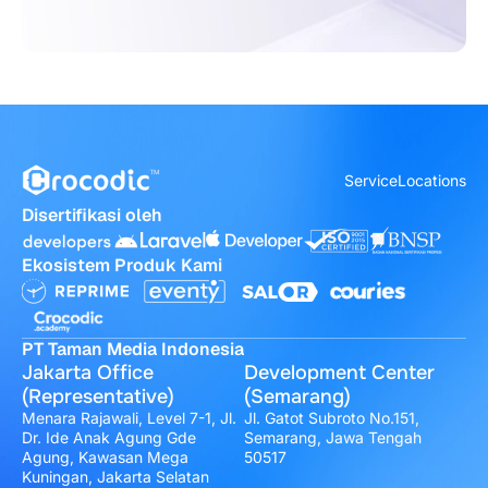
Service
Locations
Disertifikasi oleh
Ekosistem Produk Kami
PT Taman Media Indonesia
Jakarta Office
Development Center
(Representative)
(Semarang)
Menara Rajawali, Level 7-1, Jl.
Jl. Gatot Subroto No.151,
Dr. Ide Anak Agung Gde
Semarang, Jawa Tengah
Agung, Kawasan Mega
50517
Kuningan, Jakarta Selatan