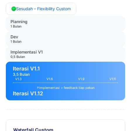
Sesudah – Flexibility Custom
Planning
1 Bulan
Dev
1 Bulan
Implementasi V1
0,5 Bulan
Iterasi V1.1
3,5 Bulan
V1.3
V1.6
V1.9
V1.11
↑
implementasi + feedback tiap pekan
Iterasi V1.12
Waterfall Custom