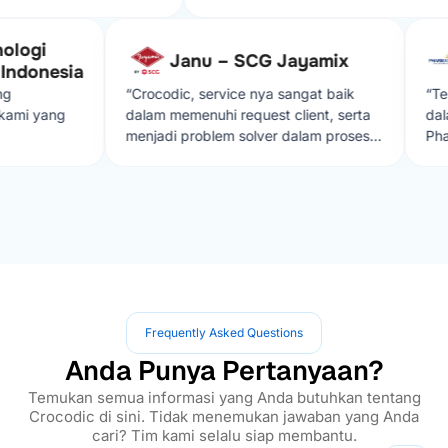
 sangat memuaskan,
dengan solusi yang diberikan
ogi
mi jika ada kendala dalam
Janu – SCG Jayamix
onesia
.”
“Crocodic, service nya sangat baik
“Terima
i yang
dalam memenuhi request client, serta
dalam 
menjadi problem solver dalam proses
Pharma
develop aplikasi sehingga lebih
muda c
effisien”
terimak
Frequently Asked Questions
Anda Punya Pertanyaan?
Temukan semua informasi yang Anda butuhkan tentang
Crocodic di sini. Tidak menemukan jawaban yang Anda
cari? Tim kami selalu siap membantu.