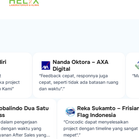
Nanda Oktora – AXA
Digital
“Feedback cepat, responnya juga
“Maju t
oject
cepat, seperti tidak ada batasan ruang
mi”
dan waktu”.”
. Globalindo Dua Satu
Reka Sukamto – Fri
press
Flag Indonesia
odic dalam pengerjaan
“Crocodic dapat menyelesaikan
sesuai dengan waktu yang
project dengan timeline yang sa
i. Layanan After Sales yang
mepet“.”