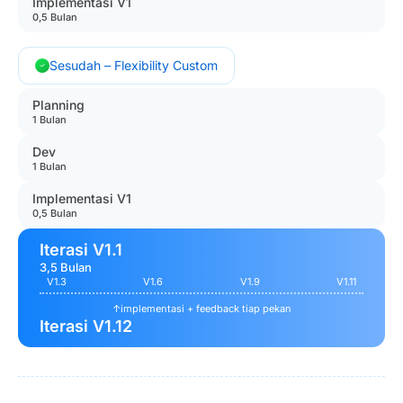
Implementasi V1
0,5 Bulan
Sesudah – Flexibility Custom
Planning
1 Bulan
Dev
1 Bulan
Implementasi V1
0,5 Bulan
Iterasi V1.1
3,5 Bulan
V1.3
V1.6
V1.9
V1.11
↑
implementasi + feedback tiap pekan
Iterasi V1.12