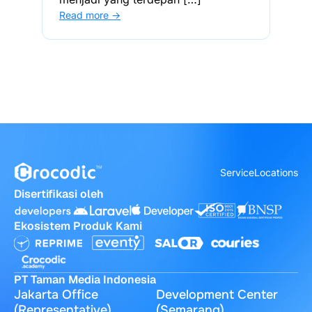
Read more →
Service
Locations
Disertifikasi oleh
Ekosistem Produk Kami
PT Taman Media Indonesia
Jakarta Office
Development Center
(Representative)
(Semarang)