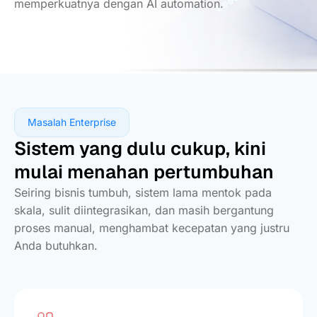
memperkuatnya dengan AI automation.
Masalah Enterprise
Sistem yang dulu cukup, kini
mulai menahan pertumbuhan
Seiring bisnis tumbuh, sistem lama mentok pada
skala, sulit diintegrasikan, dan masih bergantung
proses manual, menghambat kecepatan yang justru
Anda butuhkan.