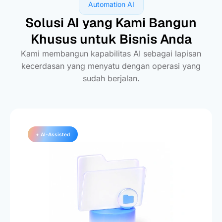
Automation AI
Solusi AI yang Kami Bangun
Khusus untuk Bisnis Anda
Kami membangun kapabilitas AI sebagai lapisan
kecerdasan yang menyatu dengan operasi yang
sudah berjalan.
+ AI-Assisted