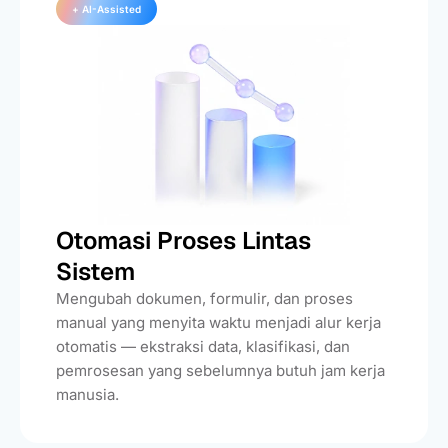
+ AI-Assisted
Otomasi Proses Lintas
Sistem
Mengubah dokumen, formulir, dan proses
manual yang menyita waktu menjadi alur kerja
otomatis — ekstraksi data, klasifikasi, dan
pemrosesan yang sebelumnya butuh jam kerja
manusia.