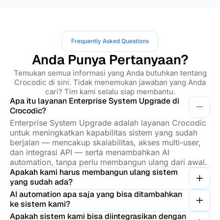
Frequently Asked Questions
Anda Punya Pertanyaan?
Temukan semua informasi yang Anda butuhkan tentang
Crocodic di sini. Tidak menemukan jawaban yang Anda
cari? Tim kami selalu siap membantu.
Apa itu layanan Enterprise System Upgrade di
Crocodic?
Enterprise System Upgrade adalah layanan Crocodic
untuk meningkatkan kapabilitas sistem yang sudah
berjalan — mencakup skalabilitas, akses multi-user,
dan integrasi API — serta menambahkan AI
automation, tanpa perlu membangun ulang dari awal.
Apakah kami harus membangun ulang sistem
yang sudah ada?
AI automation apa saja yang bisa ditambahkan
ke sistem kami?
Apakah sistem kami bisa diintegrasikan dengan