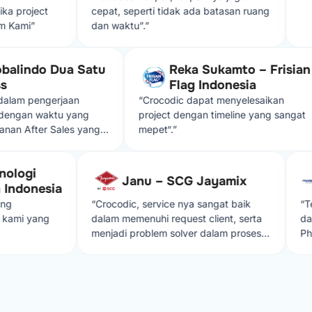
roject
cepat, seperti tidak ada batasan ruang
ami”
dan waktu”.”
 Globalindo Dua Satu
Reka Sukamto – Fris
ress
Flag Indonesia
dic dalam pengerjaan
“Crocodic dapat menyelesaikan
esuai dengan waktu yang
project dengan timeline yang san
. Layanan After Sales yang
mepet“.”
sangat memuaskan,
engan solusi yang diberikan
ogi
i jika ada kendala dalam
Janu – SCG Jayamix
donesia
”
“Crocodic, service nya sangat baik
“Terim
i yang
dalam memenuhi request client, serta
dalam 
menjadi problem solver dalam proses
Pharm
develop aplikasi sehingga lebih
muda c
effisien”
terima