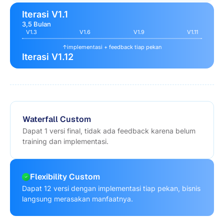
Iterasi V1.1
3,5 Bulan
V1.3
V1.6
V1.9
V1.11
↑
implementasi + feedback tiap pekan
Iterasi V1.12
Waterfall Custom
Dapat 1 versi final, tidak ada feedback karena belum
training dan implementasi.
Flexibility Custom
Dapat 12 versi dengan implementasi tiap pekan, bisnis
langsung merasakan manfaatnya.