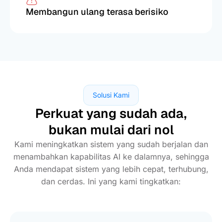
Membangun ulang terasa berisiko
Solusi Kami
Perkuat yang sudah ada,
bukan mulai dari nol
Kami meningkatkan sistem yang sudah berjalan dan
menambahkan kapabilitas AI ke dalamnya, sehingga
Anda mendapat sistem yang lebih cepat, terhubung,
dan cerdas. Ini yang kami tingkatkan: