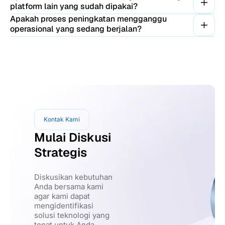
platform lain yang sudah dipakai?
Apakah proses peningkatan mengganggu
operasional yang sedang berjalan?
Kontak Kami
Mulai Diskusi
Strategis
Diskusikan kebutuhan
Anda bersama kami
agar kami dapat
mengidentifikasi
solusi teknologi yang
tepat untuk Anda.