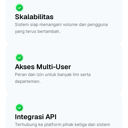
Skalabilitas
Sistem siap menangani volume dan pengguna
yang terus bertambah.
Akses Multi-User
Peran dan izin untuk banyak tim serta
departemen.
Integrasi API
Terhubung ke platform pihak ketiga dan sistem