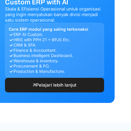
Custom ERP with AI
Skala & Efisiensi Operasional untuk organisasi
yang ingin menyatukan banyak divisi menjadi
satu sistem operasional.
Core ERP modul yang saling terkoneksi
ERP AI Custom.
HRIS with PPH 21 + BPJS Etc.
CRM & SFA.
Finance & Accountant.
Business intelligent Dashboard.
Warehouse & inventory.
Procurement & PO.
Production & Manufacture.
Pelajari lebih lanjut