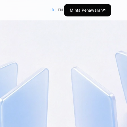
ID
|
EN
Minta Penawaran