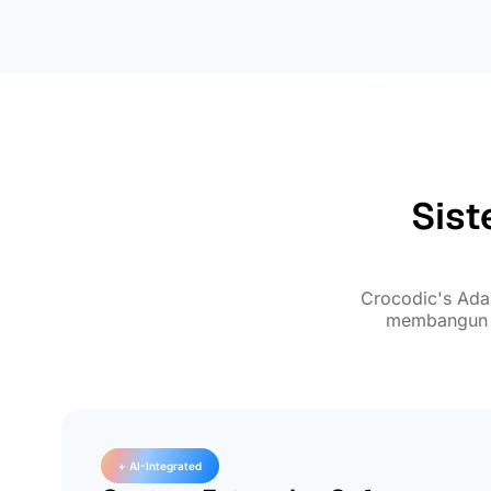
Sist
Crocodic's Ada
membangun fo
+ AI-Integrated