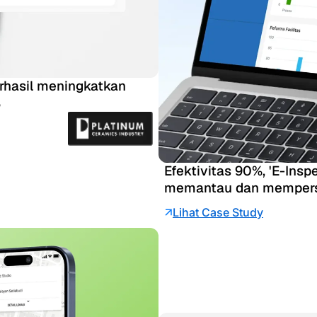
erhasil meningkatkan
%
Efektivitas 90%, 'E-Ins
memantau dan mempersia
Lihat Case Study