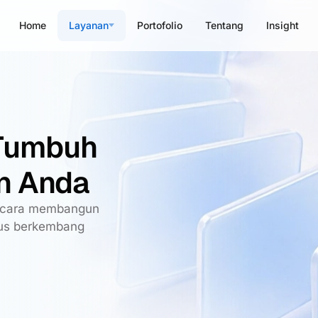
Home
Layanan
Portofolio
Tentang
Insight
 Tumbuh
n Anda
h cara membangun
erus berkembang