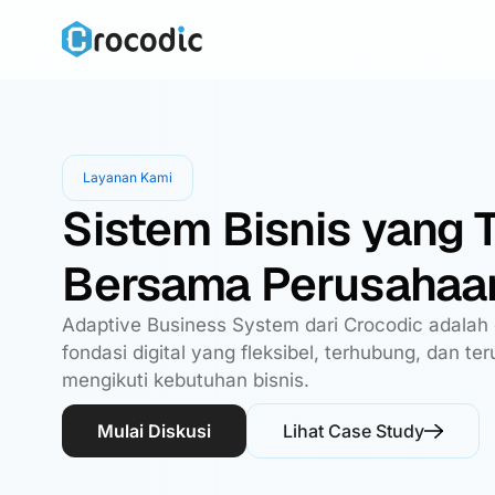
Skip
to
content
Layanan Kami
Sistem Bisnis yang
Bersama Perusahaa
Adaptive Business System dari Crocodic adala
fondasi digital yang fleksibel, terhubung, dan t
mengikuti kebutuhan bisnis.
Mulai Diskusi
Lihat Case Study