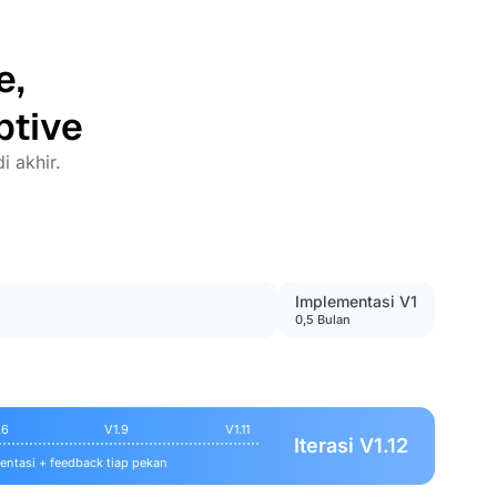
e,
ptive
i akhir.
Implementasi V1
0,5 Bulan
.6
V1.9
V1.11
Iterasi V1.12
ntasi + feedback tiap pekan