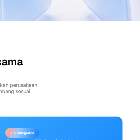
rsama
nkan perusahaan
embang sesuai
+ AI-Integrated