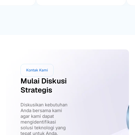
develop aplikasi sehingga lebih
mud
effisien”
ter
Kontak Kami
Mulai Diskusi
Strategis
Diskusikan kebutuhan
Anda bersama kami
agar kami dapat
mengidentifikasi
solusi teknologi yang
tepat untuk Anda.