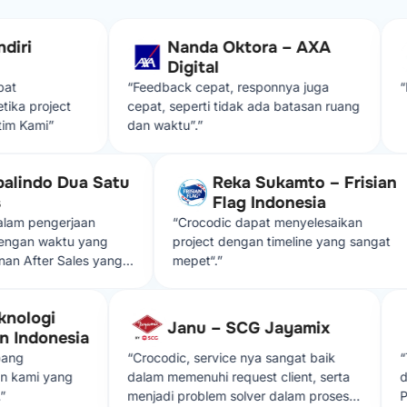
iri
Nanda Oktora – AXA
Digital
t
“Feedback cepat, responnya juga
“Ma
a project
cepat, seperti tidak ada batasan ruang
m Kami”
dan waktu”.”
lobalindo Dua Satu
Reka Sukamto – Frisia
ss
Flag Indonesia
 dalam pengerjaan
“Crocodic dapat menyelesaikan
ai dengan waktu yang
project dengan timeline yang sangat
ayanan After Sales yang
mepet“.”
gat memuaskan,
an solusi yang diberikan
nologi
ika ada kendala dalam
Janu – SCG Jayamix
Indonesia
ng
“Crocodic, service nya sangat baik
“Te
kami yang
dalam memenuhi request client, serta
dal
menjadi problem solver dalam proses
Pha