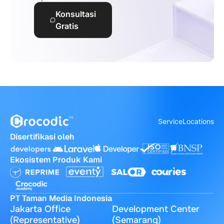
Konsultasi
Gratis
Service
Locations
Disertifikasi oleh
Ekosistem Produk Kami
PT Taman Media Indonesia
Jakarta Office
Development Center
(Representative)
(Semarang)