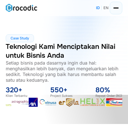
Skip
ID
|
EN
to
content
Case Study
Teknologi Kami Menciptakan Nilai
untuk Bisnis Anda
Setiap bisnis pada dasarnya ingin dua hal:
menghasilkan lebih banyak, dan mengeluarkan lebih
sedikit. Teknologi yang baik harus membantu salah
satu atau keduanya.
320+
550+
80%
Klien Terbantu
Project Sukses
Repeat Order (RO)