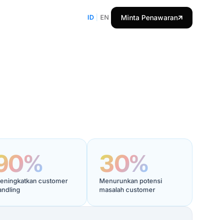
ID
|
EN
Minta Penawaran
90%
30%
eningkatkan customer
Menurunkan potensi
andling
masalah customer