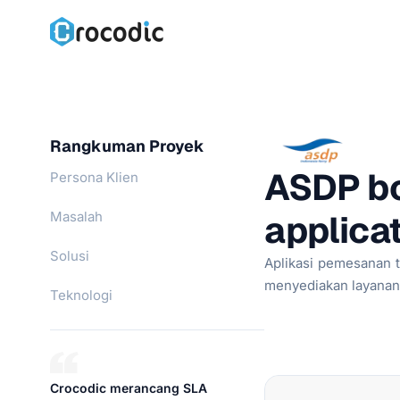
Skip
to
content
Rangkuman Proyek
ASDP bo
Persona Klien
applica
Masalah
Solusi
Aplikasi pemesanan t
menyediakan layanan 
Teknologi
Crocodic merancang SLA