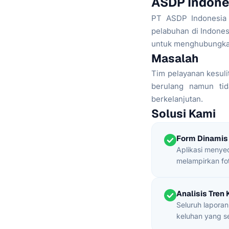
ASDP Indone
PT ASDP Indonesia 
pelabuhan di Indones
untuk menghubungkan
Masalah
Tim pelayanan kesul
berulang namun tid
berkelanjutan.
Solusi Kami
Form Dinamis
Aplikasi menyed
melampirkan fot
Analisis Tren
Seluruh lapora
keluhan yang se