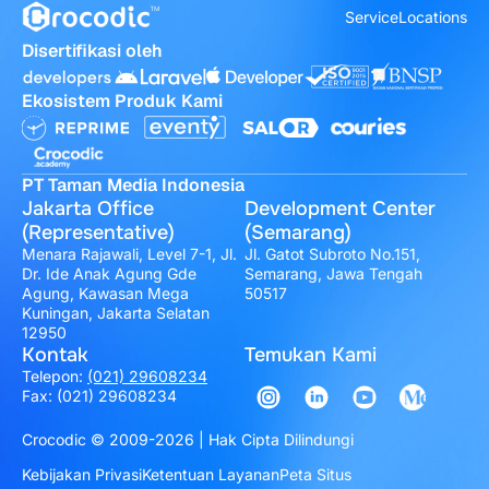
Service
Locations
Disertifikasi oleh
Ekosistem Produk Kami
PT Taman Media Indonesia
Jakarta Office
Development Center
(Representative)
(Semarang)
Menara Rajawali, Level 7-1, Jl.
Jl. Gatot Subroto No.151,
Dr. Ide Anak Agung Gde
Semarang, Jawa Tengah
Agung, Kawasan Mega
50517
Kuningan, Jakarta Selatan
12950
Kontak
Temukan Kami
Telepon:
(021) 29608234
Fax: (021) 29608234
Crocodic © 2009-2026 | Hak Cipta Dilindungi
Kebijakan Privasi
Ketentuan Layanan
Peta Situs