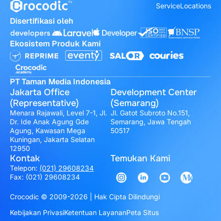
Service
Locations
Disertifikasi oleh
Ekosistem Produk Kami
PT Taman Media Indonesia
Jakarta Office
Development Center
(Representative)
(Semarang)
Menara Rajawali, Level 7-1, Jl.
Jl. Gatot Subroto No.151,
Dr. Ide Anak Agung Gde
Semarang, Jawa Tengah
Agung, Kawasan Mega
50517
Kuningan, Jakarta Selatan
12950
Kontak
Temukan Kami
Telepon:
(021) 29608234
Fax: (021) 29608234
Crocodic © 2009-2026 | Hak Cipta Dilindungi
Kebijakan Privasi
Ketentuan Layanan
Peta Situs