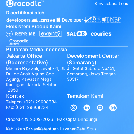
Service
Locations
Disertifikasi oleh
Ekosistem Produk Kami
PT Taman Media Indonesia
Jakarta Office
Development Center
(Representative)
(Semarang)
Menara Rajawali, Level 7-1, Jl.
Jl. Gatot Subroto No.151,
Dr. Ide Anak Agung Gde
Semarang, Jawa Tengah
Agung, Kawasan Mega
50517
Kuningan, Jakarta Selatan
12950
Kontak
Temukan Kami
Telepon:
(021) 29608234
Fax: (021) 29608234
Crocodic © 2009-2026 | Hak Cipta Dilindungi
Kebijakan Privasi
Ketentuan Layanan
Peta Situs