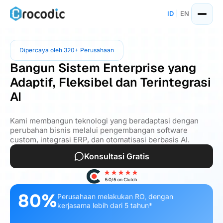
ID
|
EN
Dipercaya oleh 320+ Perusahaan
Bangun Sistem Enterprise yang
Adaptif, Fleksibel dan Terintegrasi
AI
Kami membangun teknologi yang beradaptasi dengan
perubahan bisnis melalui pengembangan software
custom, integrasi ERP, dan otomatisasi berbasis AI.
Konsultasi Gratis
80%
Perusahaan melakukan RO, dengan
kerjasama lebih dari 5 tahun*