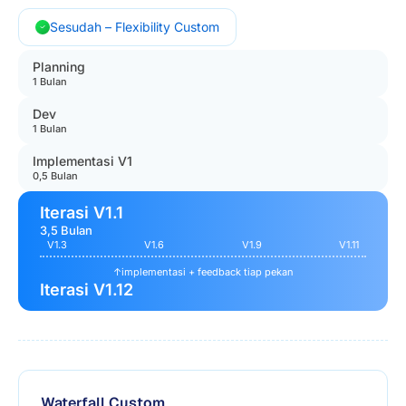
Sesudah – Flexibility Custom
Planning
1 Bulan
Dev
1 Bulan
Implementasi V1
0,5 Bulan
Iterasi V1.1
3,5 Bulan
V1.3
V1.6
V1.9
V1.11
↑
implementasi + feedback tiap pekan
Iterasi V1.12
Waterfall Custom