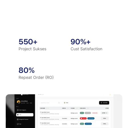
550+
90%+
Project Sukses
Cust Satisfaction
80%
Repeat Order (RO)