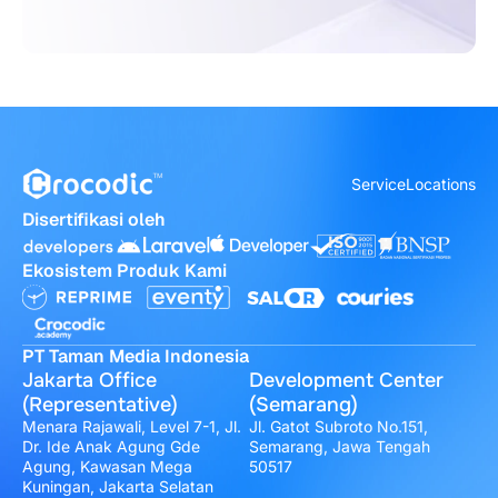
Service
Locations
Disertifikasi oleh
Ekosistem Produk Kami
PT Taman Media Indonesia
Jakarta Office
Development Center
(Representative)
(Semarang)
Menara Rajawali, Level 7-1, Jl.
Jl. Gatot Subroto No.151,
Dr. Ide Anak Agung Gde
Semarang, Jawa Tengah
Agung, Kawasan Mega
50517
Kuningan, Jakarta Selatan