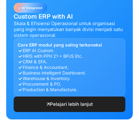
+ AI-Integrated
Custom ERP with AI
Skala & Efisiensi Operasional untuk organisasi
yang ingin menyatukan banyak divisi menjadi satu
sistem operasional.
Core ERP modul yang saling terkoneksi
ERP AI Custom.
HRIS with PPH 21 + BPJS Etc.
CRM & SFA.
Finance & Accountant.
Business intelligent Dashboard.
Warehouse & inventory.
Procurement & PO.
Production & Manufacture.
Pelajari lebih lanjut