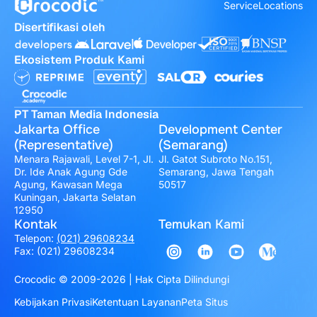
Service
Locations
Disertifikasi oleh
Ekosistem Produk Kami
PT Taman Media Indonesia
Jakarta Office
Development Center
(Representative)
(Semarang)
Menara Rajawali, Level 7-1, Jl.
Jl. Gatot Subroto No.151,
Dr. Ide Anak Agung Gde
Semarang, Jawa Tengah
Agung, Kawasan Mega
50517
Kuningan, Jakarta Selatan
12950
Kontak
Temukan Kami
Telepon:
(021) 29608234
Fax: (021) 29608234
Crocodic © 2009-2026 | Hak Cipta Dilindungi
Kebijakan Privasi
Ketentuan Layanan
Peta Situs