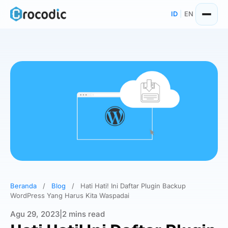
Skip
ID
|
EN
to
content
Beranda
/
Blog
/
Hati Hati! Ini Daftar Plugin Backup
WordPress Yang Harus Kita Waspadai
Agu 29, 2023
|
2 mins read