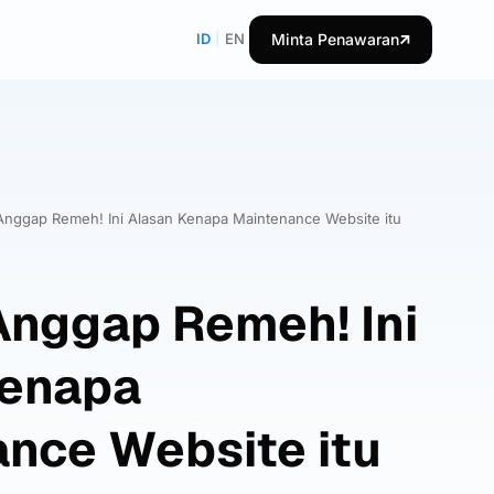
ID
|
EN
Minta Penawaran
nggap Remeh! Ini Alasan Kenapa Maintenance Website itu
nggap Remeh! Ini
Kenapa
nce Website itu