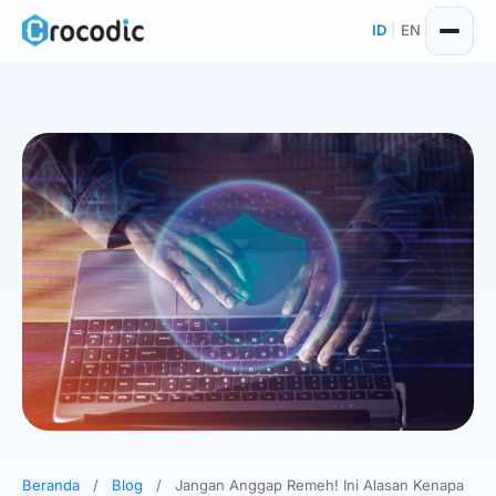
Skip
ID
|
EN
to
content
Beranda
/
Blog
/
Jangan Anggap Remeh! Ini Alasan Kenapa