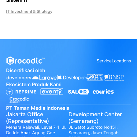
IT Investment & Strategy
Service
Locations
Disertifikasi oleh
Ekosistem Produk Kami
PT Taman Media Indonesia
Jakarta Office
Development Center
(Representative)
(Semarang)
Menara Rajawali, Level 7-1, Jl.
Jl. Gatot Subroto No.151,
Dr. Ide Anak Agung Gde
Semarang, Jawa Tengah