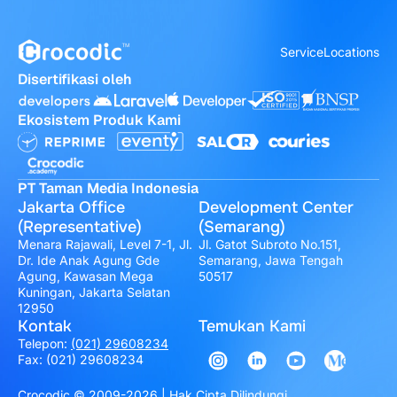
Service
Locations
Disertifikasi oleh
Ekosistem Produk Kami
PT Taman Media Indonesia
Jakarta Office
Development Center
(Representative)
(Semarang)
Menara Rajawali, Level 7-1, Jl.
Jl. Gatot Subroto No.151,
Dr. Ide Anak Agung Gde
Semarang, Jawa Tengah
Agung, Kawasan Mega
50517
Kuningan, Jakarta Selatan
12950
Kontak
Temukan Kami
Telepon:
(021) 29608234
Fax: (021) 29608234
Crocodic © 2009-2026 | Hak Cipta Dilindungi