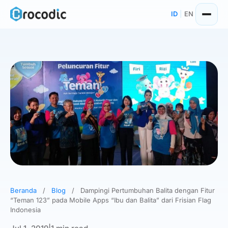
Skip
ID
|
EN
to
content
Beranda
/
Blog
/
Dampingi Pertumbuhan Balita dengan Fitur
“Teman 123” pada Mobile Apps “Ibu dan Balita” dari Frisian Flag
Indonesia