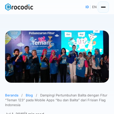
Skip
ID
|
EN
to
content
Beranda
/
Blog
/
Dampingi Pertumbuhan Balita dengan Fitur
“Teman 123” pada Mobile Apps “Ibu dan Balita” dari Frisian Flag
Indonesia