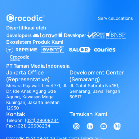
Service
Locations
Disertifikasi oleh
Ekosistem Produk Kami
PT Taman Media Indonesia
Jakarta Office
Development Center
(Representative)
(Semarang)
Menara Rajawali, Level 7-1, Jl.
Jl. Gatot Subroto No.151,
Dr. Ide Anak Agung Gde
Semarang, Jawa Tengah
Agung, Kawasan Mega
50517
Kuningan, Jakarta Selatan
12950
Kontak
Temukan Kami
Telepon:
(021) 29608234
Fax: (021) 29608234
Crocodic © 2009-2026 | Hak Cipta Dilindungi