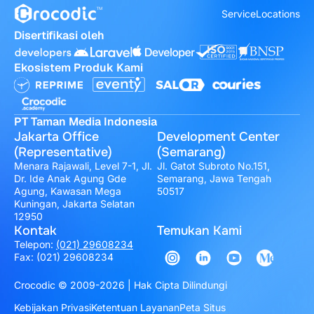
Service
Locations
Disertifikasi oleh
Ekosistem Produk Kami
PT Taman Media Indonesia
Jakarta Office
Development Center
(Representative)
(Semarang)
Menara Rajawali, Level 7-1, Jl.
Jl. Gatot Subroto No.151,
Dr. Ide Anak Agung Gde
Semarang, Jawa Tengah
Agung, Kawasan Mega
50517
Kuningan, Jakarta Selatan
12950
Kontak
Temukan Kami
Telepon:
(021) 29608234
Fax: (021) 29608234
Crocodic © 2009-2026 | Hak Cipta Dilindungi
Kebijakan Privasi
Ketentuan Layanan
Peta Situs