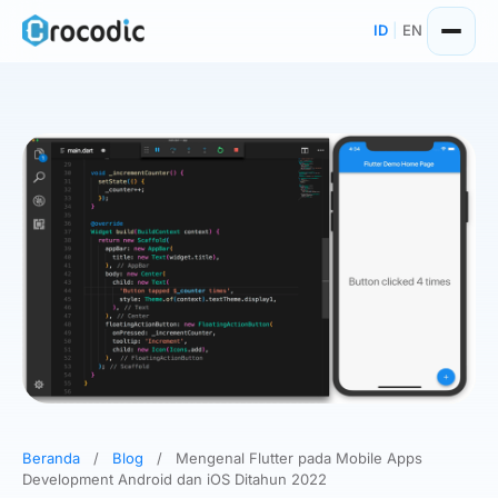
Skip
ID
|
EN
to
content
Beranda
/
Blog
/
Mengenal Flutter pada Mobile Apps
Development Android dan iOS Ditahun 2022