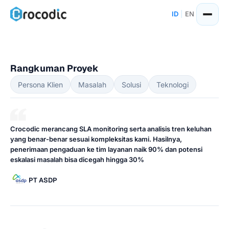
Skip
ID
|
EN
to
content
Rangkuman Proyek
Persona Klien
Masalah
Solusi
Teknologi
Crocodic merancang SLA monitoring serta analisis tren keluhan
yang benar-benar sesuai kompleksitas kami. Hasilnya,
penerimaan pengaduan ke tim layanan naik 90% dan potensi
eskalasi masalah bisa dicegah hingga 30%
PT ASDP