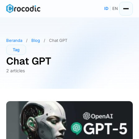
Skip
ID
|
EN
to
content
Beranda
/
Blog
/
Chat GPT
Tag
Chat GPT
2 articles