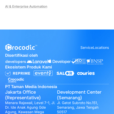
AI & Enterprise Automation
Service
Locations
Disertifikasi oleh
Ekosistem Produk Kami
PT Taman Media Indonesia
Jakarta Office
Development Center
(Representative)
(Semarang)
Menara Rajawali, Level 7-1, Jl.
Jl. Gatot Subroto No.151,
Dr. Ide Anak Agung Gde
Semarang, Jawa Tengah
Agung, Kawasan Mega
50517