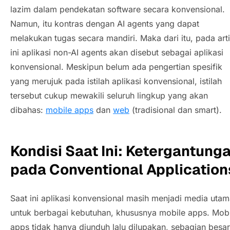
lazim dalam pendekatan
software
secara konvensional.
Namun, itu kontras dengan
AI agents
yang dapat
melakukan tugas secara mandiri. Maka dari itu, pada arti
ini aplikasi
non-AI agents
akan disebut sebagai aplikasi
konvensional. Meskipun belum ada pengertian spesifik
yang merujuk pada istilah aplikasi konvensional, istilah
tersebut cukup mewakili seluruh lingkup yang akan
dibahas:
mobile apps
dan
web
(tradisional dan smart).
Kondisi Saat Ini: Ketergantung
pada
Conventional Application
Saat ini aplikasi konvensional masih menjadi media uta
untuk berbagai kebutuhan, khususnya
mobile apps
.
Mobi
apps
tidak hanya diunduh lalu dilupakan, sebagian besar