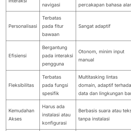
Interaksi
navigasi
percakapan bahasa ala
Terbatas
Personalisasi
pada fitur
Sangat adaptif
bawaan
Bergantung
Otonom, minim input
Efisiensi
pada interaksi
manual
pengguna
Terbatas
Multitasking lintas
Fleksibilitas
pada fungsi
domain, adaptif terhad
spesifik
data dan lingkungan ba
Harus ada
Kemudahan
Berbasis suara atau tek
instalasi atau
Akses
tanpa instalasi
konfigurasi