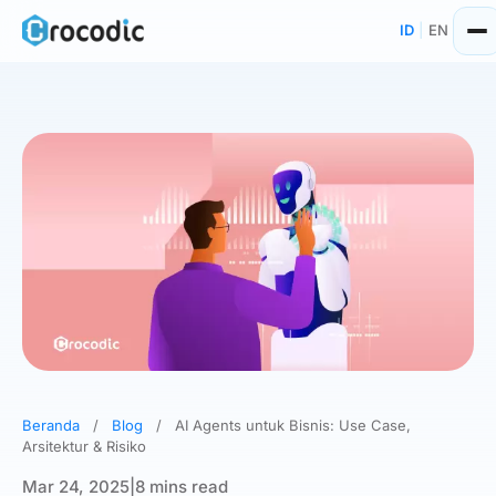
Skip
ID
|
EN
to
content
Beranda
/
Blog
/
AI Agents untuk Bisnis: Use Case,
Arsitektur & Risiko
Mar 24, 2025
|
8 mins read