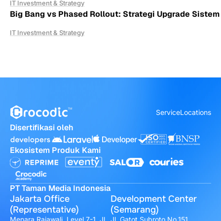
IT Investment & Strategy
Big Bang vs Phased Rollout: Strategi Upgrade Sistem 
IT Investment & Strategy
Service
Locations
Disertifikasi oleh
Ekosistem Produk Kami
PT Taman Media Indonesia
Jakarta Office
Development Center
(Representative)
(Semarang)
Menara Rajawali, Level 7-1, Jl.
Jl. Gatot Subroto No.151,