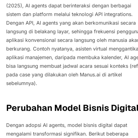
(2025),
AI agents
dapat berinteraksi dengan berbagai
sistem dan platform melalui teknologi
API integrations
.
Dengan API,
AI agents
yang akan berkomunikasi secara
langsung di belakang layar, sehingga frekuensi penggu
aplikasi konvensional secara langsung oleh manusia aka
berkurang. Contoh nyatanya, asisten virtual menggantik
aplikasi manajemen, daripada membuka kalender,
AI ag
bisa langsung membuat jadwal acara sesuai konteks (
re
pada
case
yang dilakukan oleh Manus.ai di artikel
sebelumnya).
Perubahan Model Bisnis Digita
Dengan adopsi
AI agents
, model bisnis digital dapat
mengalami transformasi signifikan. Berikut beberapa