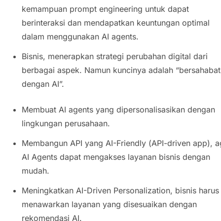
kemampuan
prompt engineering
untuk dapat
berinteraksi dan mendapatkan keuntungan optimal
dalam menggunakan
AI agents
.
Bisnis, menerapkan strategi perubahan digital dari
berbagai aspek. Namun kuncinya adalah “bersahabat
dengan AI”.
Membuat
AI agents
yang dipersonalisasikan dengan
lingkungan perusahaan.
Membangun API yang
AI-Friendly
(
API-driven app
), 
AI Agents
dapat mengakses layanan bisnis dengan
mudah.
Meningkatkan
AI-Driven Personalization
, bisnis harus
menawarkan layanan yang disesuaikan dengan
rekomendasi AI.