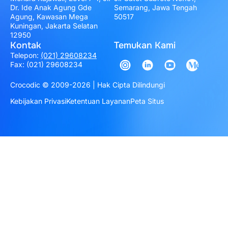
Dr. Ide Anak Agung Gde
Semarang, Jawa Tengah
Agung, Kawasan Mega
50517
Kuningan, Jakarta Selatan
12950
Kontak
Temukan Kami
Telepon:
(021) 29608234
Fax: (021) 29608234
Crocodic © 2009-2026 | Hak Cipta Dilindungi
Kebijakan Privasi
Ketentuan Layanan
Peta Situs