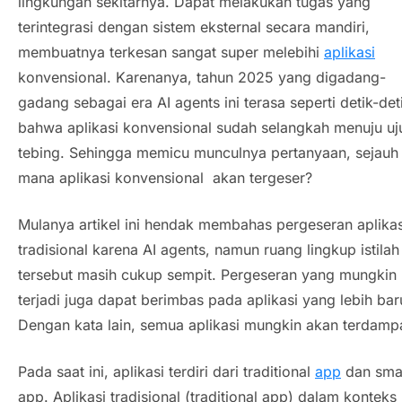
lingkungan sekitarnya. Dapat melakukan tugas yang
terintegrasi dengan sistem eksternal secara mandiri,
membuatnya terkesan sangat super melebihi
aplikasi
konvensional. Karenanya, tahun 2025 yang
digadang-
gadang
sebagai era
AI agents
ini terasa seperti detik-det
bahwa aplikasi konvensional sudah selangkah menuju uj
tebing. Sehingga memicu munculnya pertanyaan, sejauh
mana aplikasi konvensional akan tergeser?
Mulanya artikel ini hendak membahas pergeseran aplikas
tradisional karena
AI agents
, namun ruang lingkup istilah
tersebut masih cukup sempit. Pergeseran yang mungkin
terjadi juga dapat berimbas pada aplikasi yang lebih bar
Dengan kata lain, semua aplikasi mungkin akan terdamp
Pada saat ini, aplikasi terdiri dari
traditional
app
dan
sma
app
. Aplikasi tradisional (
traditional app
) dalam konteks