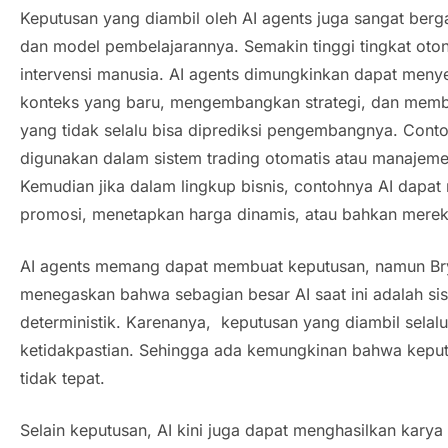
Keputusan yang diambil oleh
AI agents
juga sangat berg
dan model pembelajarannya. Semakin tinggi tingkat oto
intervensi manusia.
AI agents
dimungkinkan dapat menyes
konteks yang baru, mengembangkan strategi, dan memb
yang tidak selalu bisa diprediksi pengembangnya. Cont
digunakan dalam sistem
trading
otomatis atau
manajeme
Kemudian jika dalam lingkup bisnis, contohnya AI dapat
promosi, menetapkan harga dinamis, atau bahkan merek
AI agents
memang dapat membuat keputusan, namun Bry
menegaskan bahwa sebagian besar AI saat ini adalah sis
deterministik. Karenanya, keputusan yang diambil sela
ketidakpastian. Sehingga ada kemungkinan bahwa keput
tidak tepat.
Selain keputusan, AI kini juga dapat menghasilkan karya