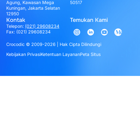
Agung, Kawasan Mega
50517
Kuningan, Jakarta Selatan
12950
Kontak
Temukan Kami
Telepon:
(021) 29608234
Fax: (021) 29608234
Crocodic © 2009-2026 | Hak Cipta Dilindungi
Kebijakan Privasi
Ketentuan Layanan
Peta Situs