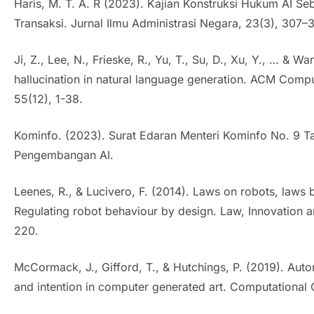
Haris, M. T. A. R (2023).
Kajian Konstruksi Hukum AI Se
Transaksi
. Jurnal Ilmu Administrasi Negara, 23(3), 307–3
Ji, Z., Lee, N., Frieske, R., Yu, T., Su, D., Xu, Y., … & W
hallucination in natural language generation.
ACM Comput
55(12), 1-38.
Kominfo. (2023). Surat Edaran Menteri Kominfo No. 9 T
Pengembangan AI.
Leenes, R., & Lucivero, F. (2014). Laws on robots, laws b
Regulating robot behaviour by design.
Law, Innovation 
220.
McCormack, J., Gifford, T., & Hutchings, P. (2019). Auto
and intention in computer generated art.
Computational C