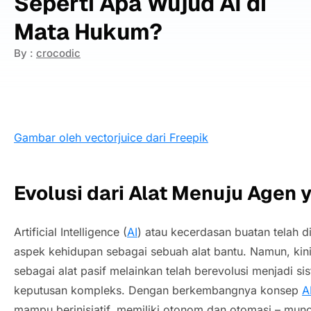
Seperti Apa Wujud AI di
Mata Hukum?
By :
crocodic
Gambar oleh vectorjuice dari Freepik
Evolusi dari Alat Menuju Agen
Artificial Intelligence
(
AI
) atau kecerdasan buatan telah 
aspek kehidupan sebagai sebuah alat bantu. Namun, kini
sebagai alat pasif melainkan telah berevolusi menjadi
keputusan kompleks. Dengan berkembangnya konsep
A
mampu berinisiatif, memiliki otonom dan otomasi – mun