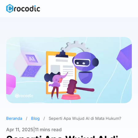
Skip
to
content
Beranda
/
Blog
/
Seperti Apa Wujud AI di Mata Hukum?
Apr 11, 2025
|
11 mins read