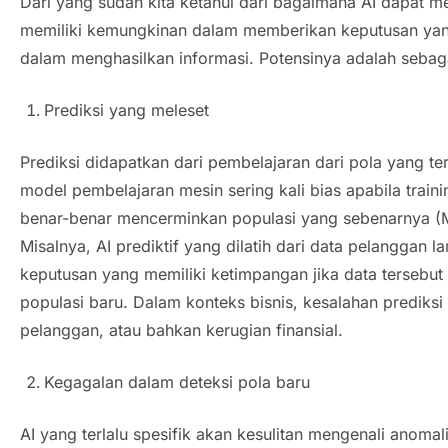
Dari yang sudah kita ketahui dari bagaimana AI dapat m
memiliki kemungkinan dalam memberikan keputusan yang 
dalam menghasilkan informasi. Potensinya adalah sebaga
Prediksi yang meleset
Prediksi didapatkan dari pembelajaran dari pola yang 
model pembelajaran mesin sering kali bias apabila
train
benar-benar mencerminkan populasi yang sebenarnya (Me
Misalnya, AI prediktif yang dilatih dari data pelanggan
keputusan yang memiliki ketimpangan jika data tersebut
populasi baru. Dalam konteks bisnis, kesalahan prediksi i
pelanggan, atau bahkan kerugian finansial.
Kegagalan dalam deteksi pola baru
AI yang terlalu spesifik akan kesulitan mengenali anomal