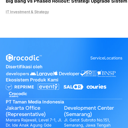
Big Bang vs Phased Rollout: Strategi Upgrade Sistem 
IT Investment & Strategy
Service
Locations
Disertifikasi oleh
Ekosistem Produk Kami
PT Taman Media Indonesia
Jakarta Office
Development Center
(Representative)
(Semarang)
Menara Rajawali, Level 7-1, Jl.
Jl. Gatot Subroto No.151,
Dr. Ide Anak Agung Gde
Semarang, Jawa Tengah