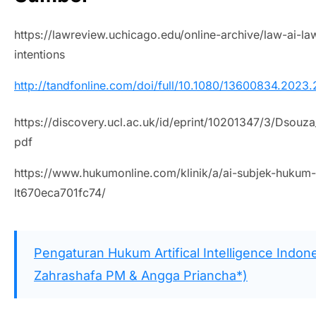
https://lawreview.uchicago.edu/online-archive/law-ai-la
intentions
http://tandfonline.com/doi/full/10.1080/13600834.202
https://discovery.ucl.ac.uk/id/eprint/10201347/3/Dso
pdf
https://www.hukumonline.com/klinik/a/ai-subjek-hukum
lt670eca701fc74/
Pengaturan Hukum Artifical Intelligence Indone
Zahrashafa PM & Angga Priancha*)