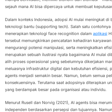
sejauh mana AI bisa dipercaya untuk membuat keputusa
Dalam konteks Indonesia, adopsi AI mulai meningkat di 
teknologi bantu (
supporting tech
). Salah satu contohnya
menerapkan teknologi
face recognition
dalam
aplikasi
HR
tersebut memungkinkan pencatatan kehadiran karyawan 
mengurangi potensi manipulasi, serta meningkatkan efisie
merupakan sebuah ilustrasi nyata bagaimana AI mulai d
alih proses operasional yang sebelumnya dikerjakan ma
meluasnya infrastruktur digital dan kebutuhan efisiensi
agents
menjadi semakin besar. Namun, belum semua pel
konsekuensinya. Terutama saat adopsinya diterapkan u
yang berdampak besar pada organisasi atau individu.
Menurut Rusell dan Norvig (2021),
AI agents
bisa merumu
independen berdasarkan persepsi dan tujuannya. Namun,