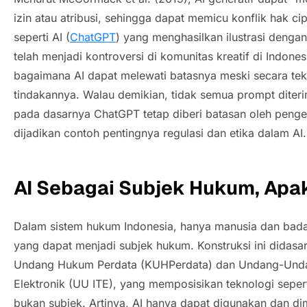
izin atau atribusi, sehingga dapat memicu konflik hak ci
seperti AI (
ChatGPT
) yang menghasilkan ilustrasi denga
telah menjadi kontroversi di komunitas kreatif di Indone
bagaimana AI dapat melewati batasnya meski secara tek
tindakannya. Walau demikian, tidak semua
prompt
diter
pada dasarnya ChatGPT tetap diberi batasan oleh penge
dijadikan contoh pentingnya regulasi dan etika dalam AI.
AI Sebagai Subjek Hukum, Apa
Dalam sistem hukum Indonesia, hanya manusia dan bad
yang dapat menjadi subjek hukum. Konstruksi ini didas
Undang Hukum Perdata (KUHPerdata) dan Undang-Undan
Elektronik (UU ITE), yang memposisikan teknologi seper
bukan subjek. Artinya, AI hanya dapat digunakan dan d