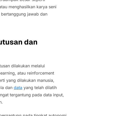
atau menghasilkan karya seni
s bertanggung jawab dan
utusan dan
usan dilakukan melalui
learning,
atau
reinforcement
erti yang dilakukan manusia,
ola dan
data
yang telah dilatih
sangat tergantung pada data input,
n.
 bergantung pada tingkat autonomi