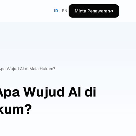
ID
|
EN
Minta Penawaran
Apa Wujud AI di Mata Hukum?
Apa Wujud AI di
kum?