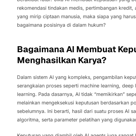
rekomendasi tindakan medis, pertimbangan kredit, 
yang mirip ciptaan manusia, maka siapa yang haru
bagaimana posisinya di dalam hukum?
Bagaimana AI Membuat Kep
Menghasilkan Karya?
Dalam sistem AI yang kompleks, pengambilan keput
serangkaian proses seperti
machine learning, deep 
learning
. Pada dasarnya, AI tidak “memikirkan” sep
melainkan mengeksekusi keputusan berdasarkan p
sebelumnya. Ini berarti, hasil dari suatu proses AI 
algoritma, serta parameter pelatihan yang digunaka
Keputusan yang diambil oleh
AI agents
juga sangat