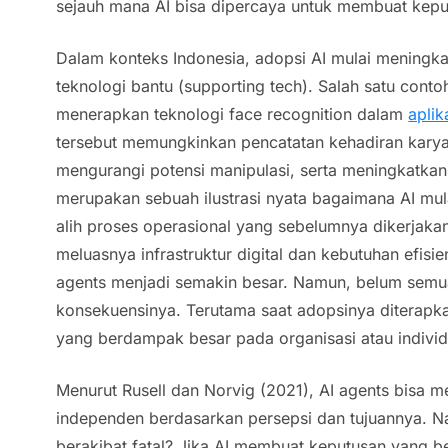
sejauh mana AI bisa dipercaya untuk membuat kepu
Dalam konteks Indonesia, adopsi AI mulai meningka
teknologi bantu (
supporting tech
). Salah satu cont
menerapkan teknologi
face recognition
dalam
aplik
tersebut memungkinkan pencatatan kehadiran karya
mengurangi potensi manipulasi, serta meningkatkan e
merupakan sebuah ilustrasi nyata bagaimana AI mu
alih proses operasional yang sebelumnya dikerjak
meluasnya infrastruktur digital dan kebutuhan efisi
agents
menjadi semakin besar. Namun, belum semu
konsekuensinya. Terutama saat adopsinya diterapk
yang berdampak besar pada organisasi atau individ
Menurut Rusell dan Norvig (2021),
AI agents
bisa m
independen berdasarkan persepsi dan tujuannya. Na
berakibat fatal? Jika AI membuat keputusan yang b