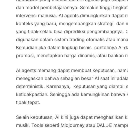
dan model pembelajarannya. Semakin tinggi tingkat
intervensi manusia.
AI agents
dimungkinkan dapat m
konteks yang baru, mengembangkan strategi, dan 
yang tidak selalu bisa diprediksi pengembangnya. 
digunakan dalam sistem
trading
otomatis atau
mana
Kemudian jika dalam lingkup bisnis, contohnya AI d
promosi, menetapkan harga dinamis, atau bahkan 
AI agents
memang dapat membuat keputusan, namu
menegaskan bahwa sebagian besar AI saat ini adalah
deterministik. Karenanya, keputusan yang diambil
ketidakpastian. Sehingga ada kemungkinan bahwa 
tidak tepat.
Selain keputusan, AI kini juga dapat menghasilkan 
musik.
Tools
seperti Midjourney atau DALL·E mam