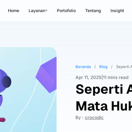
Home
Layanan
Portofolio
Tentang
Insight
Beranda
/
Blog
/
Seperti 
Apr 11, 2025
|
11 mins read
Seperti 
Mata Hu
By :
crocodic