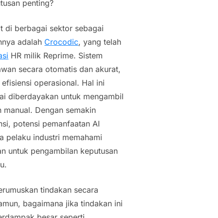
tusan penting?
t di berbagai sektor sebagai
ohnya adalah
Crocodic
, yang telah
asi
HR milik Reprime. Sistem
wan secara otomatis dan akurat,
fisiensi operasional. Hal ini
lai diberdayakan untuk mengambil
an manual. Dengan semakin
ensi, potensi pemanfaatan
AI
a pelaku industri memahami
an untuk pengambilan keputusan
u.
erumuskan tindakan secara
mun, bagaimana jika tindakan ini
erdampak besar seperti