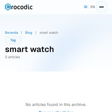
Skip
ID
|
EN
to
content
Beranda
/
Blog
/
smart watch
Tag
smart watch
0 articles
No articles found in this archive.