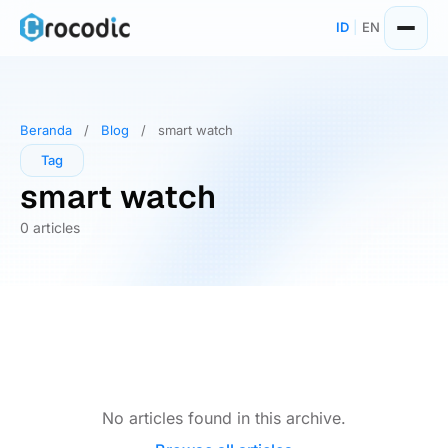
Skip
ID
|
EN
to
content
Beranda
/
Blog
/
smart watch
Tag
smart watch
0 articles
No articles found in this archive.