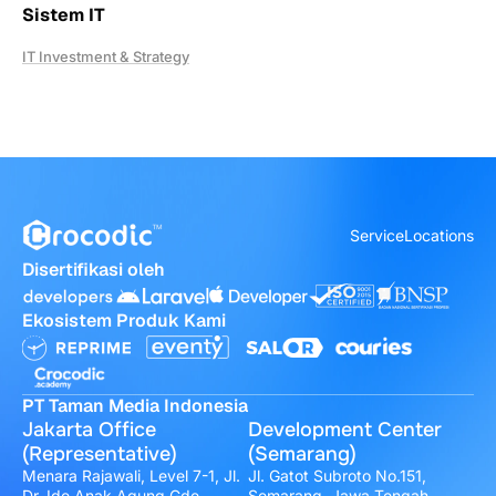
Sistem IT
IT Investment & Strategy
Service
Locations
Disertifikasi oleh
Ekosistem Produk Kami
PT Taman Media Indonesia
Jakarta Office
Development Center
(Representative)
(Semarang)
Menara Rajawali, Level 7-1, Jl.
Jl. Gatot Subroto No.151,
Dr. Ide Anak Agung Gde
Semarang, Jawa Tengah