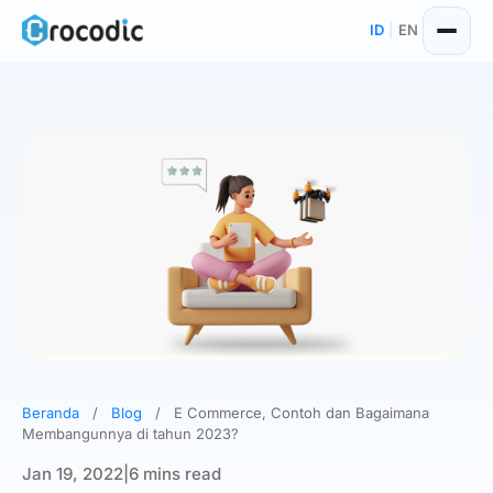
Skip
ID
|
EN
to
content
Beranda
/
Blog
/
E Commerce, Contoh dan Bagaimana
Membangunnya di tahun 2023?
Jan 19, 2022
|
6 mins read