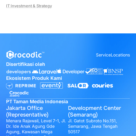
IT Investment & Strategy
Service
Locations
Disertifikasi oleh
Ekosistem Produk Kami
PT Taman Media Indonesia
Jakarta Office
Development Center
(Representative)
(Semarang)
Menara Rajawali, Level 7-1, Jl.
Jl. Gatot Subroto No.151,
Dr. Ide Anak Agung Gde
Semarang, Jawa Tengah
Agung, Kawasan Mega
50517