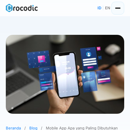
Skip
ID
|
EN
to
content
Beranda
/
Blog
/
Mobile App Apa yang Paling Dibutuhkan