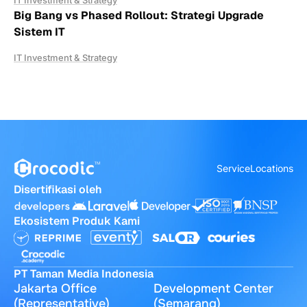
IT Investment & Strategy
Big Bang vs Phased Rollout: Strategi Upgrade
Sistem IT
IT Investment & Strategy
Service
Locations
Disertifikasi oleh
Ekosistem Produk Kami
PT Taman Media Indonesia
Jakarta Office
Development Center
(Representative)
(Semarang)