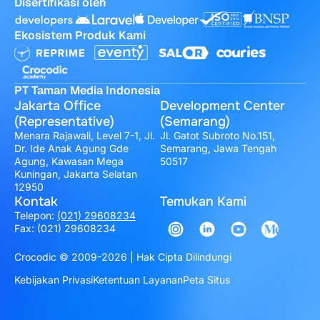
Disertifikasi oleh
Ekosistem Produk Kami
PT Taman Media Indonesia
Jakarta Office
Development Center
(Representative)
(Semarang)
Menara Rajawali, Level 7-1, Jl.
Jl. Gatot Subroto No.151,
Dr. Ide Anak Agung Gde
Semarang, Jawa Tengah
Agung, Kawasan Mega
50517
Kuningan, Jakarta Selatan
12950
Kontak
Temukan Kami
Telepon:
(021) 29608234
Fax: (021) 29608234
Crocodic © 2009-2026 | Hak Cipta Dilindungi
Kebijakan Privasi
Ketentuan Layanan
Peta Situs