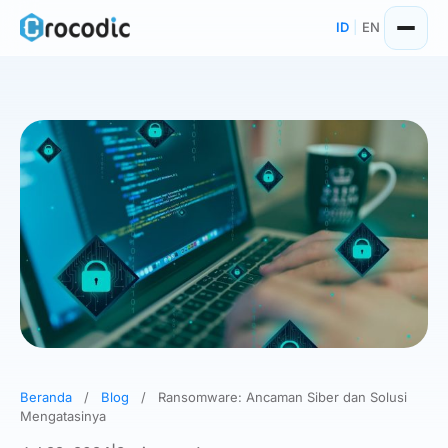
Skip
ID
|
EN
to
content
Beranda
/
Blog
/
Ransomware: Ancaman Siber dan Solusi
Mengatasinya