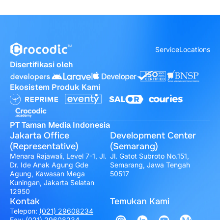
Service
Locations
Disertifikasi oleh
Ekosistem Produk Kami
PT Taman Media Indonesia
Jakarta Office
Development Center
(Representative)
(Semarang)
Menara Rajawali, Level 7-1, Jl.
Jl. Gatot Subroto No.151,
Dr. Ide Anak Agung Gde
Semarang, Jawa Tengah
Agung, Kawasan Mega
50517
Kuningan, Jakarta Selatan
12950
Kontak
Temukan Kami
Telepon:
(021) 29608234
Fax: (021) 29608234