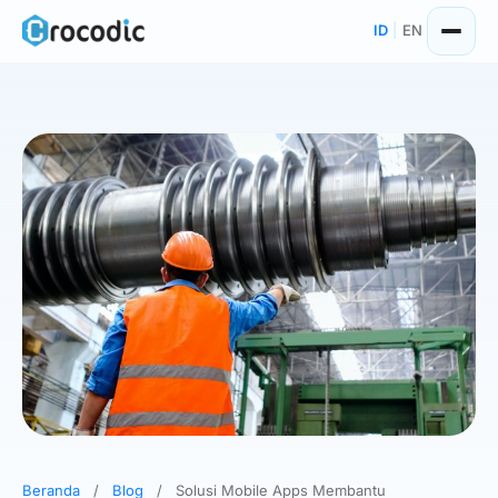
Skip
ID
|
EN
to
content
Beranda
/
Blog
/
Solusi Mobile Apps Membantu