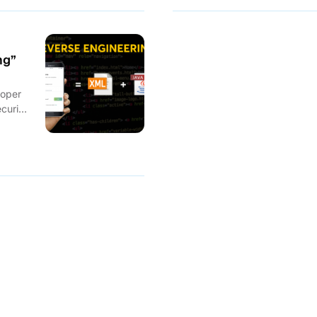
ng”
loper
curity