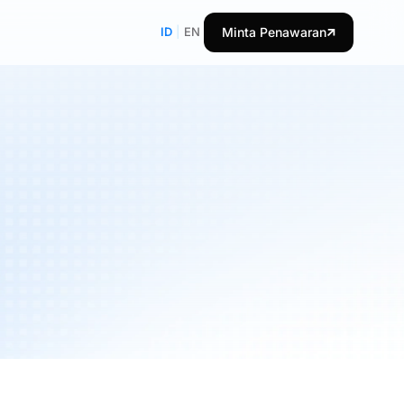
ID
|
EN
Minta Penawaran