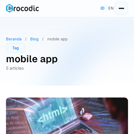
Skip
ID
|
EN
to
content
Beranda
/
Blog
/
mobile app
Tag
mobile app
5 articles