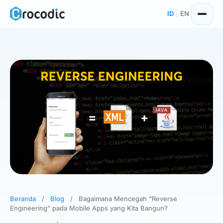
Skip
ID
|
EN
to
content
Beranda
/
Blog
/
Bagaimana Mencegah “Reverse
Engineering” pada Mobile Apps yang Kita Bangun?