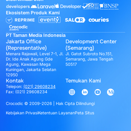
Ekosistem Produk Kami
PT Taman Media Indonesia
Jakarta Office
Development Center
(Representative)
(Semarang)
Menara Rajawali, Level 7-1, Jl.
Jl. Gatot Subroto No.151,
Dr. Ide Anak Agung Gde
Semarang, Jawa Tengah
Agung, Kawasan Mega
50517
Kuningan, Jakarta Selatan
12950
Kontak
Temukan Kami
Telepon:
(021) 29608234
Fax: (021) 29608234
Crocodic © 2009-2026 | Hak Cipta Dilindungi
Kebijakan Privasi
Ketentuan Layanan
Peta Situs